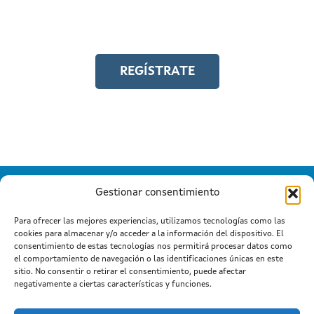
Y accede a toda la formación en
igualdad laboral
REGÍSTRATE
Gestionar consentimiento
Para ofrecer las mejores experiencias, utilizamos tecnologías como las
cookies para almacenar y/o acceder a la información del dispositivo. El
Información mantida e publicada na Internet pola Xunta de
consentimiento de estas tecnologías nos permitirá procesar datos como
Galicia
el comportamiento de navegación o las identificaciones únicas en este
Atención a cidadanía
Suxestións e queixas
|
|
sitio. No consentir o retirar el consentimiento, puede afectar
Aviso legal
negativamente a ciertas características y funciones.