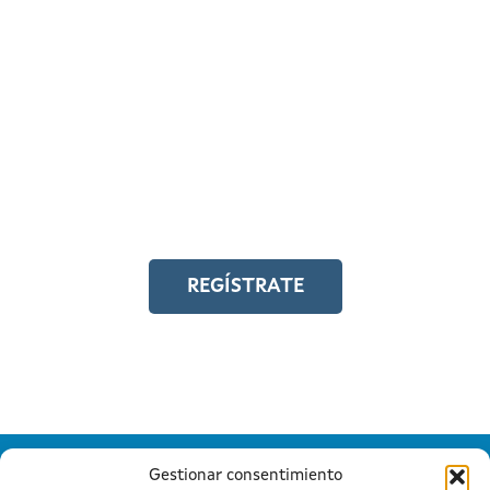
REGÍSTRATE EN EL
CAMPUS EN LÍNEA
Y accede a toda la formación en
igualdad laboral
REGÍSTRATE
Gestionar consentimiento