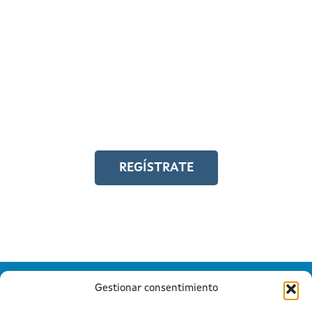
REGÍSTRATE EN EL
CAMPUS EN LÍNEA
Y accede a toda la formación en
igualdad laboral
REGÍSTRATE
Gestionar consentimiento