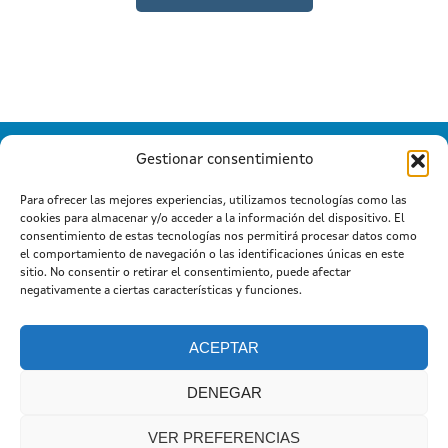
Gestionar consentimiento
Para ofrecer las mejores experiencias, utilizamos tecnologías como las
cookies para almacenar y/o acceder a la información del dispositivo. El
Información mantida e publicada na Internet pola Xunta de
consentimiento de estas tecnologías nos permitirá procesar datos como
Galicia
el comportamiento de navegación o las identificaciones únicas en este
Atención a cidadanía
Suxestións e queixas
|
|
sitio. No consentir o retirar el consentimiento, puede afectar
Aviso legal
negativamente a ciertas características y funciones.
ACEPTAR
DENEGAR
VER PREFERENCIAS