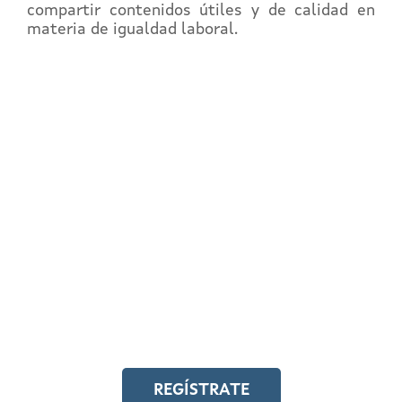
compartir contenidos útiles y de calidad en
materia de igualdad laboral.
REGÍSTRATE EN EL
CAMPUS EN LÍNEA
Y accede a toda la formación en
igualdad laboral
REGÍSTRATE