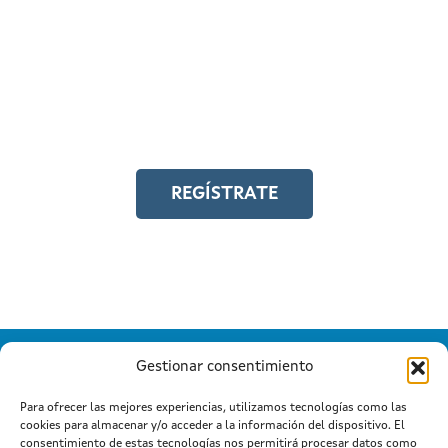
REGÍSTRATE EN EL
CAMPUS EN LÍNEA
Y accede a toda la formación en
igualdad laboral
REGÍSTRATE
Gestionar consentimiento
Para ofrecer las mejores experiencias, utilizamos tecnologías como las
cookies para almacenar y/o acceder a la información del dispositivo. El
Información mantida e publicada na Internet pola Xunta de
consentimiento de estas tecnologías nos permitirá procesar datos como
Galicia