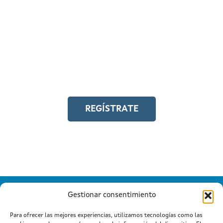
REGÍSTRATE EN EL
CAMPUS EN LÍNEA
Y accede a toda la formación en
igualdad laboral
REGÍSTRATE
Gestionar consentimiento
Para ofrecer las mejores experiencias, utilizamos tecnologías como las