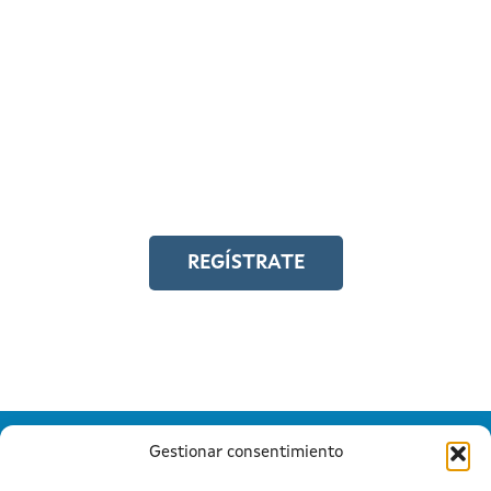
REGÍSTRATE EN EL
CAMPUS EN LÍNEA
Y accede a toda la formación en
igualdad laboral
REGÍSTRATE
Gestionar consentimiento