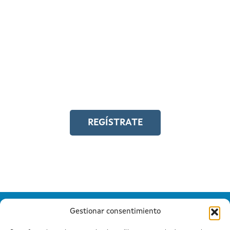
REGÍSTRATE EN EL
CAMPUS EN LÍNEA
Y accede a toda la formación en
igualdad laboral
REGÍSTRATE
Gestionar consentimiento