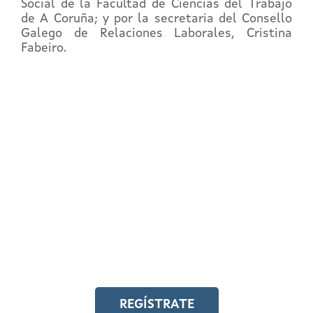
Social de la Facultad de Ciencias del Trabajo
de A Coruña; y por la secretaria del Consello
Galego de Relaciones Laborales, Cristina
Fabeiro.
REGÍSTRATE EN EL
CAMPUS EN LÍNEA
Y accede a toda la formación en
igualdad laboral
REGÍSTRATE