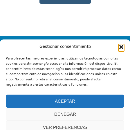
Gestionar consentimiento
Para ofrecer las mejores experiencias, utilizamos tecnologías como las
cookies para almacenar y/o acceder a la información del dispositivo. El
Información mantida e publicada na Internet pola Xunta de
consentimiento de estas tecnologías nos permitirá procesar datos como
Galicia
el comportamiento de navegación o las identificaciones únicas en este
Atención a cidadanía
Suxestións e queixas
|
|
sitio. No consentir o retirar el consentimiento, puede afectar
Aviso legal
negativamente a ciertas características y funciones.
ACEPTAR
DENEGAR
VER PREFERENCIAS