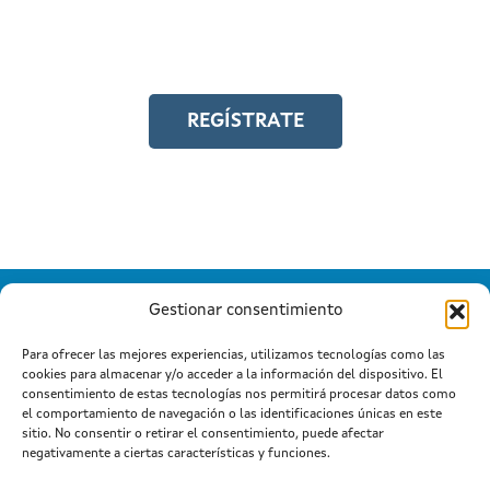
Y accede a toda la formación en
igualdad laboral
REGÍSTRATE
Gestionar consentimiento
Para ofrecer las mejores experiencias, utilizamos tecnologías como las
cookies para almacenar y/o acceder a la información del dispositivo. El
Información mantida e publicada na Internet pola Xunta de
consentimiento de estas tecnologías nos permitirá procesar datos como
Galicia
el comportamiento de navegación o las identificaciones únicas en este
Atención a cidadanía
Suxestións e queixas
|
|
sitio. No consentir o retirar el consentimiento, puede afectar
Aviso legal
negativamente a ciertas características y funciones.