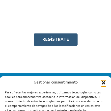
Y accede a toda la formación en
igualdad laboral
REGÍSTRATE
Gestionar consentimiento
Para ofrecer las mejores experiencias, utilizamos tecnologías como las
cookies para almacenar y/o acceder a la información del dispositivo. El
Información mantida e publicada na Internet pola Xunta de
consentimiento de estas tecnologías nos permitirá procesar datos como
Galicia
el comportamiento de navegación o las identificaciones únicas en este
Atención a cidadanía
Suxestións e queixas
|
|
sitio. No consentir o retirar el consentimiento, puede afectar