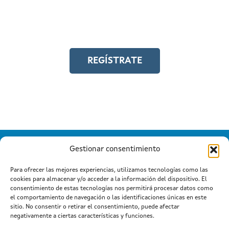
Y accede a toda la formación en
igualdad laboral
REGÍSTRATE
Gestionar consentimiento
Para ofrecer las mejores experiencias, utilizamos tecnologías como las
cookies para almacenar y/o acceder a la información del dispositivo. El
Información mantida e publicada na Internet pola Xunta de
consentimiento de estas tecnologías nos permitirá procesar datos como
Galicia
el comportamiento de navegación o las identificaciones únicas en este
Atención a cidadanía
Suxestións e queixas
|
|
sitio. No consentir o retirar el consentimiento, puede afectar
Aviso legal
negativamente a ciertas características y funciones.