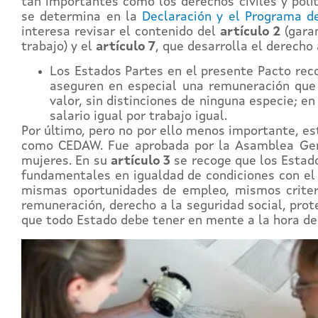
tan importantes como los derechos civiles y polí
se determina en la
Declaración y el Programa d
interesa revisar el contenido del
artículo 2
(garan
trabajo) y el
artículo 7
, que desarrolla el derecho 
Los Estados Partes en el presente Pacto reco
aseguren en especial una remuneración que 
valor, sin distinciones de ninguna especie; e
salario igual por trabajo igual.
Por último, pero no por ello menos importante, es
como CEDAW. Fue aprobada por la Asamblea Gene
mujeres. En su
artículo 3
se recoge que los Estado
fundamentales en igualdad de condiciones con e
mismas oportunidades de empleo, mismos criterio
remuneración, derecho a la seguridad social, prot
que todo Estado debe tener en mente a la hora de