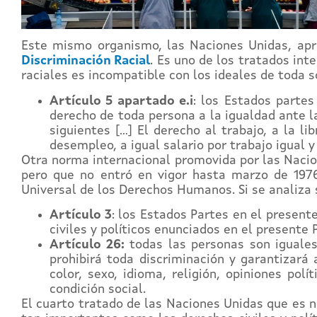
Este mismo organismo, las Naciones Unidas, ap
Discriminación Racial
. Es uno de los tratados in
raciales es incompatible con los ideales de toda 
Artículo 5 apartado e.i
: los Estados partes
derecho de toda persona a la igualdad ante la
siguientes […] El derecho al trabajo, a la li
desempleo, a igual salario por trabajo igual y
Otra norma internacional promovida por las Naci
pero que no entró en vigor hasta marzo de 1976.
Universal de los Derechos Humanos. Si se analiza s
Artículo 3
: los Estados Partes en el presen
civiles y políticos enunciados en el presente 
Artículo 26:
todas las personas son iguales 
prohibirá toda discriminación y garantizará 
color, sexo, idioma, religión, opiniones pol
condición social.
El cuarto tratado de las Naciones Unidas que es 