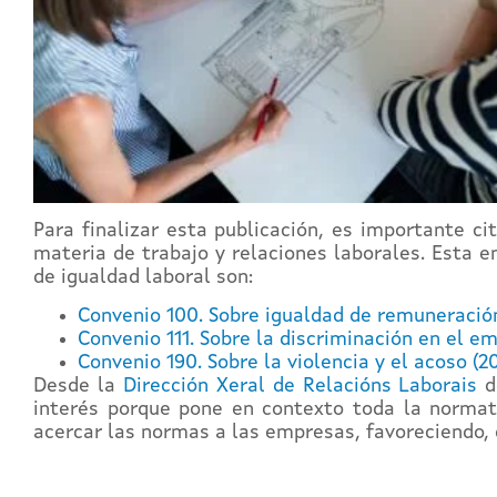
Para finalizar esta publicación, es importante ci
materia de trabajo y relaciones laborales. Esta
de igualdad laboral son:
Convenio 100. Sobre igualdad de remuneración
Convenio 111. Sobre la discriminación en el em
Convenio 190. Sobre la violencia y el acoso (2
Desde la
Dirección Xeral de Relacións Laborais
d
interés porque pone en contexto toda la normat
acercar las normas a las empresas, favoreciendo, d