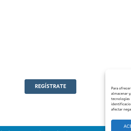
ÍSTRATE EN EL CAMPUS EN LÍNEA
cede a toda la formación en igualdad laboral
REGÍSTRATE
Para ofrecer
almacenar y/
tecnologías
identificaci
afectar nega
AC