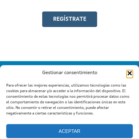
REGÍSTRATE
Gestionar consentimiento
Para ofrecer las mejores experiencias, utilizamos tecnologías como las
cookies para almacenar y/o acceder a la información del dispositivo. El
Información mantida e publicada na Internet pola Xunta de
consentimiento de estas tecnologías nos permitirá procesar datos como
Galicia
el comportamiento de navegación o las identificaciones únicas en este
Atención a cidadanía
Suxestións e queixas
|
|
sitio. No consentir o retirar el consentimiento, puede afectar
Aviso legal
negativamente a ciertas características y funciones.
ACEPTAR