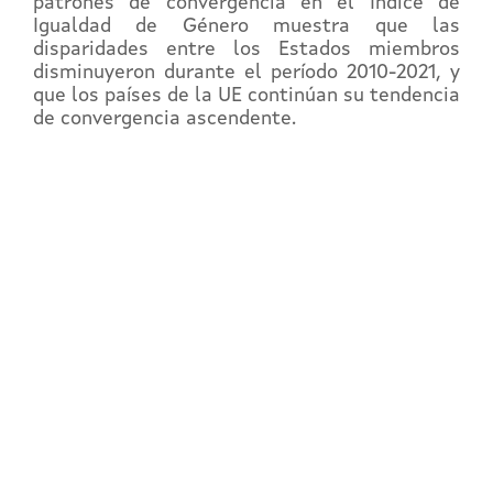
patrones de convergencia en el Índice de
Igualdad de Género muestra que las
disparidades entre los Estados miembros
disminuyeron durante el período 2010-2021, y
que los países de la UE continúan su tendencia
de convergencia ascendente.
REGÍSTRATE EN EL
CAMPUS EN LÍNEA
Y accede a toda la formación en
igualdad laboral