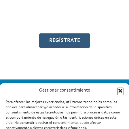
Y accede a toda la formación en
igualdad laboral
REGÍSTRATE
Gestionar consentimiento
Para ofrecer las mejores experiencias, utilizamos tecnologías como las
cookies para almacenar y/o acceder a la información del dispositivo. El
Información mantida e publicada na Internet pola Xunta de
consentimiento de estas tecnologías nos permitirá procesar datos como
Galicia
el comportamiento de navegación o las identificaciones únicas en este
Atención a cidadanía
Suxestións e queixas
|
|
sitio. No consentir o retirar el consentimiento, puede afectar
Aviso legal
negativamente a ciertas características y funciones.