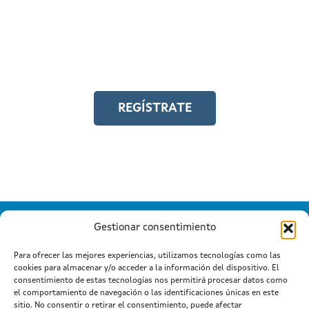
Y accede a toda la formación en
igualdad laboral
REGÍSTRATE
Gestionar consentimiento
Para ofrecer las mejores experiencias, utilizamos tecnologías como las
cookies para almacenar y/o acceder a la información del dispositivo. El
Información mantida e publicada na Internet pola Xunta de
consentimiento de estas tecnologías nos permitirá procesar datos como
Galicia
el comportamiento de navegación o las identificaciones únicas en este
Atención a cidadanía
Suxestións e queixas
|
|
sitio. No consentir o retirar el consentimiento, puede afectar