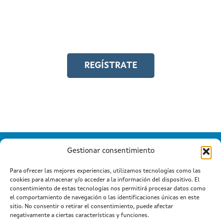
Y accede a toda la formación en
igualdad laboral
REGÍSTRATE
Gestionar consentimiento
Para ofrecer las mejores experiencias, utilizamos tecnologías como las
cookies para almacenar y/o acceder a la información del dispositivo. El
Información mantida e publicada na Internet pola Xunta de
consentimiento de estas tecnologías nos permitirá procesar datos como
Galicia
el comportamiento de navegación o las identificaciones únicas en este
Atención a cidadanía
Suxestións e queixas
|
|
sitio. No consentir o retirar el consentimiento, puede afectar
Aviso legal
negativamente a ciertas características y funciones.