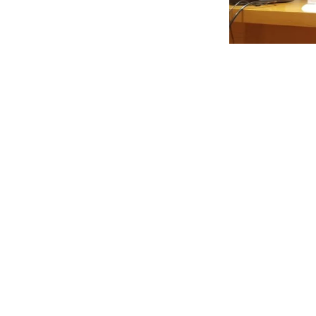
REG
Y ac