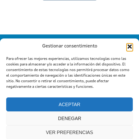
Gestionar consentimiento
Para ofrecer las mejores experiencias, utilizamos tecnologías como las
cookies para almacenar y/o acceder a la información del dispositivo. El
Información mantida e publicada na Internet pola Xunta de
consentimiento de estas tecnologías nos permitirá procesar datos como
Galicia
el comportamiento de navegación o las identificaciones únicas en este
Atención a cidadanía
Suxestións e queixas
|
|
sitio. No consentir o retirar el consentimiento, puede afectar
Aviso legal
negativamente a ciertas características y funciones.
ACEPTAR
DENEGAR
VER PREFERENCIAS