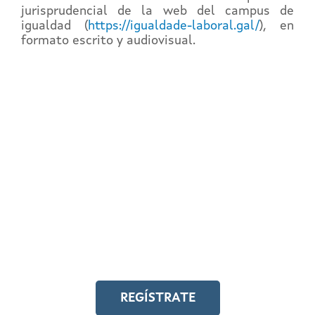
jurisprudencial de la web del campus de
igualdad (
https://igualdade-laboral.gal/
), en
formato escrito y audiovisual.
REGÍSTRATE EN EL
CAMPUS EN LÍNEA
Y accede a toda la formación en
igualdad laboral
REGÍSTRATE