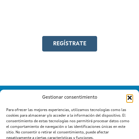
Y accede a toda la formación en
igualdad laboral
REGÍSTRATE
Gestionar consentimiento
Para ofrecer las mejores experiencias, utilizamos tecnologías como las
cookies para almacenar y/o acceder a la información del dispositivo. El
Información mantida e publicada na Internet pola Xunta de
consentimiento de estas tecnologías nos permitirá procesar datos como
Galicia
el comportamiento de navegación o las identificaciones únicas en este
Atención a cidadanía
Suxestións e queixas
|
|
sitio. No consentir o retirar el consentimiento, puede afectar
Aviso legal
negativamente a ciertas características y funciones.