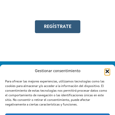
Y accede a toda la formación en
igualdad laboral
REGÍSTRATE
Gestionar consentimiento
Para ofrecer las mejores experiencias, utilizamos tecnologías como las
cookies para almacenar y/o acceder a la información del dispositivo. El
Información mantida e publicada na Internet pola Xunta de
consentimiento de estas tecnologías nos permitirá procesar datos como
Galicia
el comportamiento de navegación o las identificaciones únicas en este
Atención a cidadanía
Suxestións e queixas
|
|
sitio. No consentir o retirar el consentimiento, puede afectar
Aviso legal
negativamente a ciertas características y funciones.