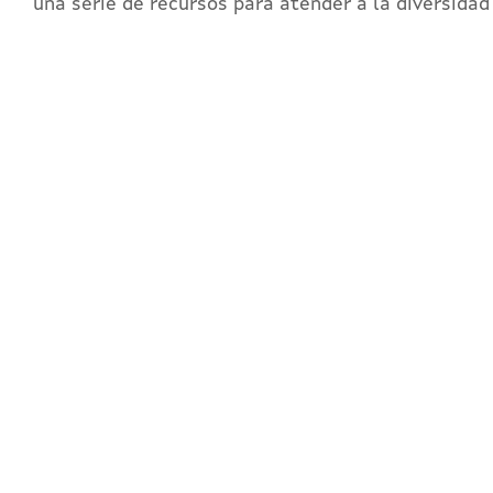
una serie de recursos para atender a la diversida
REG
Y ac