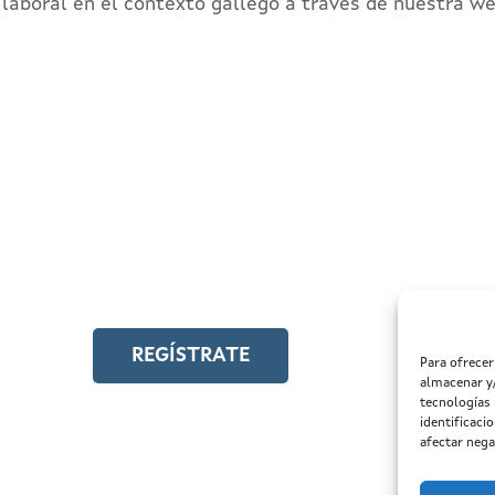
d laboral en el contexto gallego a través de nuestra w
ÍSTRATE EN EL CAMPUS EN LÍNEA
cede a toda la formación en igualdad laboral
REGÍSTRATE
Para ofrecer
almacenar y/
tecnologías
identificaci
afectar nega