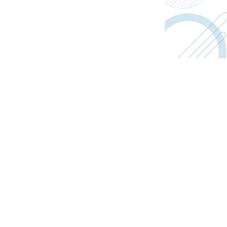
REG
Y ac