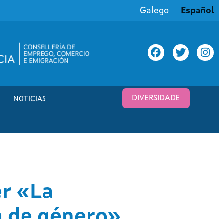
Galego
Español
DIVERSIDADE
NOTICIAS
er «La
a de género»