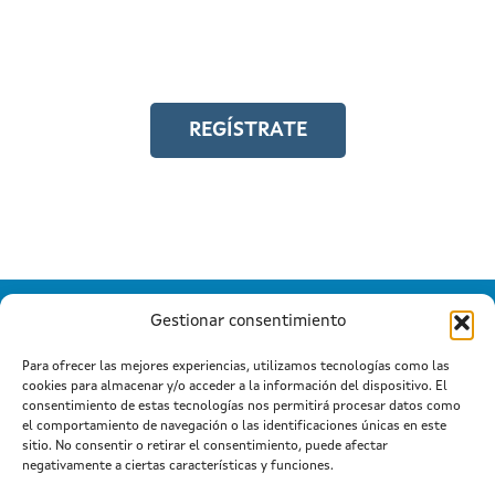
Y accede a toda la formación en
igualdad laboral
REGÍSTRATE
Gestionar consentimiento
Para ofrecer las mejores experiencias, utilizamos tecnologías como las
cookies para almacenar y/o acceder a la información del dispositivo. El
Información mantida e publicada na Internet pola Xunta de
consentimiento de estas tecnologías nos permitirá procesar datos como
Galicia
el comportamiento de navegación o las identificaciones únicas en este
Atención a cidadanía
Suxestións e queixas
|
|
sitio. No consentir o retirar el consentimiento, puede afectar
Aviso legal
negativamente a ciertas características y funciones.