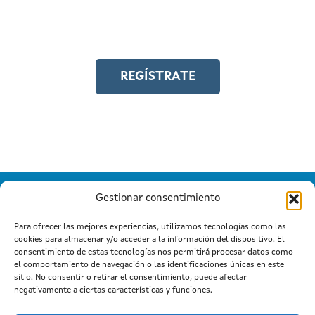
Y accede a toda la formación en
igualdad laboral
REGÍSTRATE
Gestionar consentimiento
Para ofrecer las mejores experiencias, utilizamos tecnologías como las
cookies para almacenar y/o acceder a la información del dispositivo. El
Información mantida e publicada na Internet pola Xunta de
consentimiento de estas tecnologías nos permitirá procesar datos como
Galicia
el comportamiento de navegación o las identificaciones únicas en este
Atención a cidadanía
Suxestións e queixas
|
|
sitio. No consentir o retirar el consentimiento, puede afectar
Aviso legal
negativamente a ciertas características y funciones.