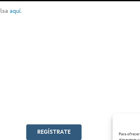
ulsa
aquí.
ÍSTRATE EN EL CAMPUS EN LÍNEA
cede a toda la formación en igualdad laboral
REGÍSTRATE
Para ofrecer