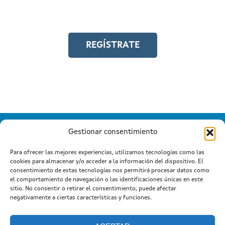
igualdad laboral
REGÍSTRATE
Gestionar consentimiento
Para ofrecer las mejores experiencias, utilizamos tecnologías como las
cookies para almacenar y/o acceder a la información del dispositivo. El
Información mantida e publicada na Internet pola Xunta de
consentimiento de estas tecnologías nos permitirá procesar datos como
Galicia
el comportamiento de navegación o las identificaciones únicas en este
Atención a cidadanía
Suxestións e queixas
|
|
sitio. No consentir o retirar el consentimiento, puede afectar
Aviso legal
negativamente a ciertas características y funciones.