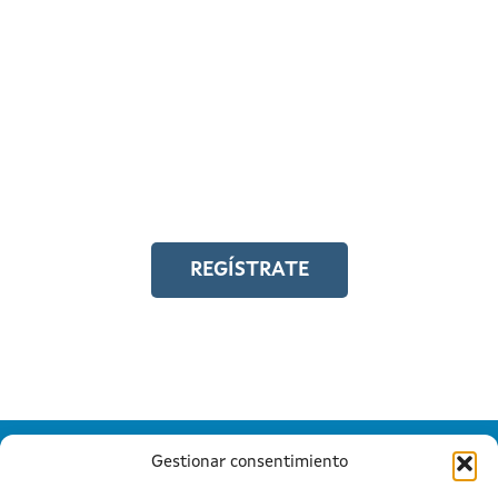
REGÍSTRATE EN EL
CAMPUS EN LÍNEA
Y accede a toda la formación en
igualdad laboral
REGÍSTRATE
Gestionar consentimiento