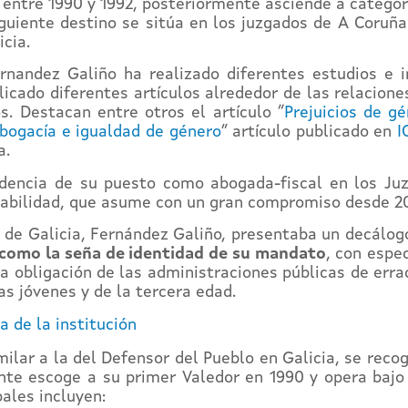
 entre 1990 y 1992, posteriormente asciende a categor
guiente destino se sitúa en los juzgados de A Coruña 
icia.
nandez Galiño ha realizado diferentes estudios e i
icado diferentes artículos alrededor de las relacione
s. Destacan entre otros el artículo “
Prejuicios de g
abogacía e igualdad de género
” artículo publicado en
I
a.
edencia de su puesto como abogada-fiscal en los Ju
sabilidad, que asume con un gran compromiso desde 20
de Galicia, Fernández Galiño, presentaba un decálog
 como la seña de identidad de su mandato
, con espec
 obligación de las administraciones públicas de errad
as jóvenes y de la tercera edad.
a de la institución
imilar a la del Defensor del Pueblo en Galicia, se rec
ente escoge a su primer Valedor en 1990 y opera baj
pales incluyen: