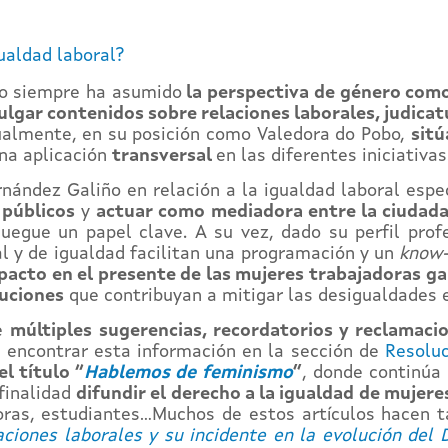
ualdad laboral?
o siempre ha asumido
la perspectiva de género como
vulgar contenidos sobre relaciones laborales, judica
ctualmente, en su posición como Valedora do Pobo,
sitú
una aplicación
transversal
en las diferentes iniciativas
rnández Galiño en relación a la igualdad laboral espe
públicos
y
actuar como mediadora entre la ciudadan
uegue un papel clave. A su vez, dado su perfil profe
l y de igualdad facilitan una programación y un
know
pacto en el presente de las mujeres trabajadoras ga
tuciones
que contribuyan a mitigar las desigualdades 
de
múltiples sugerencias, recordatorios y reclamaci
 encontrar esta información en la sección de
Resolu
l título “
Hablemos de feminismo
”
, donde continúa 
finalidad
difundir el derecho a la igualdad de mujer
ritoras, estudiantes…Muchos de estos artículos hacen 
aciones laborales y su incidente en la evolución del