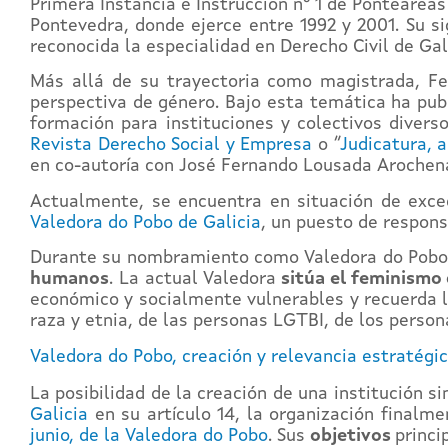
Primera Instancia e Instrucción nº 1 de Ponteareas
Pontevedra, donde ejerce entre 1992 y 2001. Su si
reconocida la especialidad en Derecho Civil de Gal
Más allá de su trayectoria como magistrada, Fer
perspectiva de género. Bajo esta temática ha publ
formación para instituciones y colectivos diverso
Revista Derecho Social y Empresa
o “
Judicatura, 
en co-autoría con José Fernando Lousada Arochen
Actualmente, se encuentra en situación de exc
Valedora do Pobo de Galicia
, un puesto de respon
Durante su nombramiento como Valedora do Pobo 
humanos
. La actual Valedora
sitúa el feminismo
económico y socialmente vulnerables y recuerda la
raza y etnia, de las personas LGTBI, de los person
Valedora do Pobo, creación y relevancia estratégic
La posibilidad de la creación de una institución s
Galicia
en su artículo 14, la organización finalm
junio, de la Valedora do Pobo
. Sus
objetivos
princi