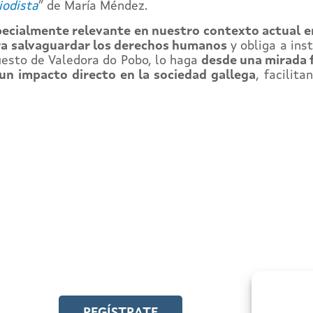
iodista
” de María Méndez.
pecialmente relevante en nuestro contexto actual en
ara salvaguardar los derechos humanos
y obliga a ins
uesto de Valedora do Pobo, lo haga
desde una mirada 
un impacto directo en la sociedad gallega
, facilit
ÍSTRATE EN EL CAMPUS EN LÍNEA
cede a toda la formación en igualdad laboral
REGÍSTRATE