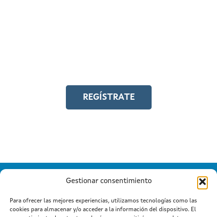
REGÍSTRATE EN EL
CAMPUS EN LÍNEA
Y accede a toda la formación en
igualdad laboral
REGÍSTRATE
Gestionar consentimiento
Para ofrecer las mejores experiencias, utilizamos tecnologías como las
cookies para almacenar y/o acceder a la información del dispositivo. El
Información mantida e publicada na Internet pola Xunta de