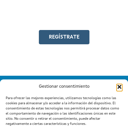
Y accede a toda la formación en
igualdad laboral
REGÍSTRATE
Gestionar consentimiento
Para ofrecer las mejores experiencias, utilizamos tecnologías como las
cookies para almacenar y/o acceder a la información del dispositivo. El
Información mantida e publicada na Internet pola Xunta de
consentimiento de estas tecnologías nos permitirá procesar datos como
Galicia
el comportamiento de navegación o las identificaciones únicas en este
Atención a cidadanía
Suxestións e queixas
|
|
sitio. No consentir o retirar el consentimiento, puede afectar
Aviso legal
negativamente a ciertas características y funciones.