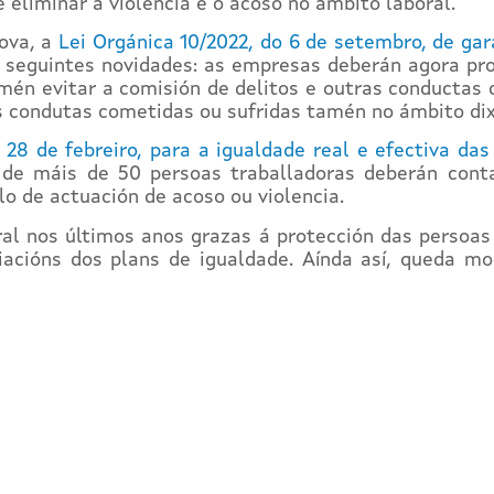
 eliminar a violencia e o acoso no ámbito laboral.
ova, a
Lei Orgánica 10/2022, do 6 de setembro, de gar
s seguintes novidades: as empresas deberán agora pr
mén evitar a comisión de delitos e outras conductas c
 ás condutas cometidas ou sufridas tamén no ámbito dix
 28 de febreiro, para a igualdade real e efectiva da
de máis de 50 persoas traballadoras deberán conta
lo de actuación de acoso ou violencia.
al nos últimos anos grazas á protección das persoas t
acións dos plans de igualdade. Aínda así, queda moi