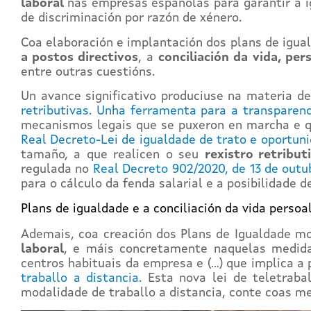
laboral
nas empresas españolas para garantir a i
de discriminación por razón de xénero.
Coa elaboración e implantación dos plans de igua
a postos directivos
, a
conciliación da vida, per
entre outras cuestións.
Un avance significativo produciuse na materia d
retributivas. Unha ferramenta para a transparenc
mecanismos legais que se puxeron en marcha e qu
Real Decreto-Lei de igualdade de trato e oportu
tamaño, a que realicen o seu
rexistro retribut
regulada no
Real Decreto 902/2020, de 13 de outu
para o cálculo da fenda salarial e a posibilidade d
Plans de igualdade e a conciliación da vida persoal
Ademais, coa creación dos Plans de Igualdade m
laboral
, e máis concretamente naquelas medid
centros habituais da empresa e (…) que implica a 
traballo a distancia.
Esta nova lei de teletraba
modalidade de traballo a distancia, conte coas m