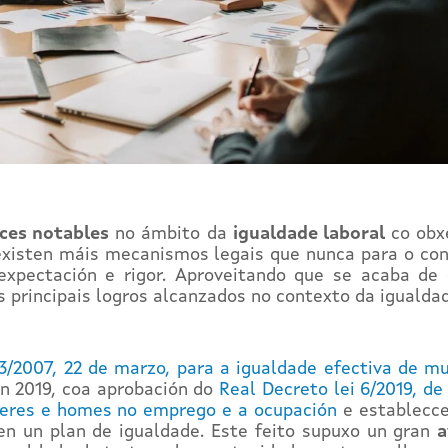
ces notables
no ámbito da
igualdade laboral
co obx
xisten máis mecanismos legais que nunca para o contr
xpectación e rigor. Aproveitando que se acaba de c
 principais logros alcanzados no contexto da igualda
 3/2007, 22 de marzo, para a igualdade efectiva de m
en 2019, coa aprobación do
Real Decreto lei 6/2019, d
leres e homes no emprego e a ocupación
e establecce
sen un plan de igualdade. Este feito supuxo un gran
a