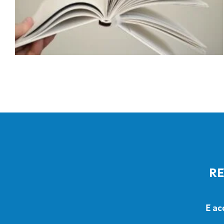
RE
E ac