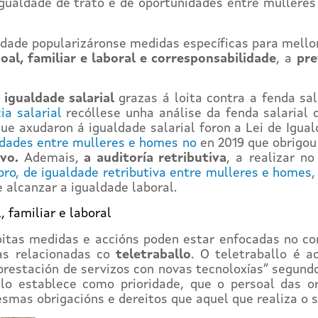
gualdade de trato e de oportunidades entre mulleres
ldade popularizáronse medidas específicas para mello
soal, familiar e laboral e corresponsabilidade
, a
pre
e
igualdade salarial
grazas á loita contra a fenda sa
ia salarial
recóllese unha análise da fenda salarial 
e axudaron á igualdade salarial foron a Lei de Igua
nidades entre mulleres e homes no
en 2019 que obrigo
ivo.
Ademais,
a auditoría retributiva
, a realizar n
bro, de igualdade retributiva entre mulleres e homes
e alcanzar a igualdade laboral.
, familiar e laboral
oitas medidas e accións poden estar enfocadas no c
as relacionadas co
teletraballo
. O teletraballo é a
prestación de servizos con novas tecnoloxías” segundo
llo establece como prioridade, que o persoal das
esmas obrigacións e dereitos que aquel que realiza o 