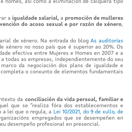
 e homes, así como a eliminación de calquera tipo
rar a
igualdade salarial,
a
promoción de mulleres
vención do acoso sexual e por razón de xénero
,
larial de xénero. Na entrada do blog
As auditorías
de xénero no noso país que é superior ao 20%. Os
ldade efectiva entre Mujeres e Homes en 2007 e a
u a todas as empresas, independientemente do seu
o marco da negociación dos plans de igualdade e
, completa o conxunto de elementos fundamentais
ontexto da
conciliación da vida persoal, familiar e
quel que se “realiza fóra dos establecementos e
 a lei que o regula, a
Lei 10/2021, do 9 de xullo, de
 organizacións empregados que se desempeñen en
seu desempeño profesional en presencial.