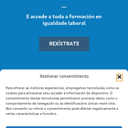
E accede a toda a formación en
igualdade laboral
REXÍSTRATE
Xestionar consentimento
Para ofrecer as mellores experiencias, empregamos tecnoloxías como as
cookies para almacenar e/ou acceder á información do dispositivo. O
consentimento destas tecnoloxías permitiranos procesar datos como o
comportamento de navegación ou as identificacións únicas neste sitio.
Non consentir ou retirar o consentimento pode afectar negativamente a
Información mantida e publicada na Internet pola Xunta de
certas características e funcións.
Galicia
Atención a cidadanía
Suxestións e queixas
|
|