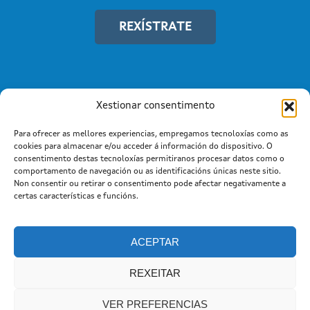
REXÍSTRATE
Xestionar consentimento
Para ofrecer as mellores experiencias, empregamos tecnoloxías como as
cookies para almacenar e/ou acceder á información do dispositivo. O
consentimento destas tecnoloxías permitiranos procesar datos como o
comportamento de navegación ou as identificacións únicas neste sitio.
Non consentir ou retirar o consentimento pode afectar negativamente a
Información mantida e publicada na Internet pola Xunta de
certas características e funcións.
Galicia
Atención a cidadanía
Suxestións e queixas
|
|
Aviso legal |
Cookies
ACEPTAR
REXEITAR
VER PREFERENCIAS