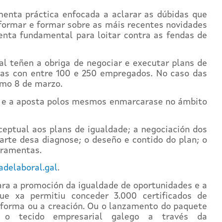
menta práctica enfocada a aclarar as dúbidas que
informar e formar sobre as máis recentes novidades
enta fundamental para loitar contra as fendas de
l teñen a obriga de negociar e executar plans de
rmas con entre 100 e 250 empregados. No caso das
imo 8 de marzo.
io e a aposta polos mesmos enmarcarase no ámbito
eptual aos plans de igualdade; a negociación dos
parte desa diagnose; o deseño e contido do plan; o
erramentas.
delaboral.gal
.
ara a promoción da igualdade de oportunidades e a
e xa permitiu conceder 3.000 certificados de
taforma ou a creación. Ou o lanzamento do paquete
a o tecido empresarial galego a través da