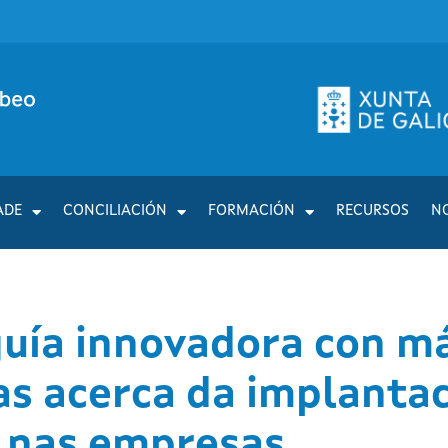
ADE
CONCILIACIÓN
FORMACIÓN
RECURSOS
N
uía innovadora con má
s acerca da implantac
l nas empresas