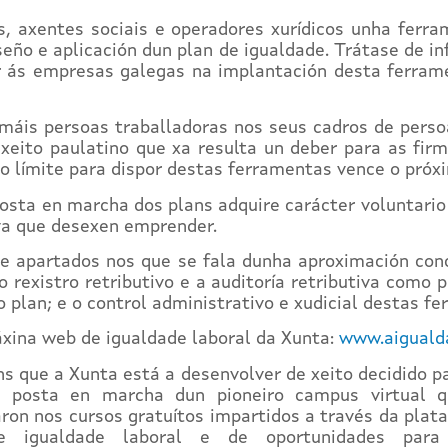
 axentes sociais e operadores xurídicos unha ferra
seño e aplicación dun plan de igualdade. Trátase de 
iar ás empresas galegas na implantación desta ferram
áis persoas traballadoras nos seus cadros de persoa
 xeito paulatino que xa resulta un deber para as fi
o límite para dispor destas ferramentas vence o próx
posta en marcha dos plans adquire carácter voluntar
va que desexen emprender.
te apartados nos que se fala dunha aproximación conc
rexistro retributivo e a auditoría retributiva como 
o plan; e o control administrativo e xudicial destas f
áxina web de igualdade laboral da Xunta:
www.aigualda
s que a Xunta está a desenvolver de xeito decidido p
a posta en marcha dun pioneiro campus virtual qu
ron nos cursos gratuítos impartidos a través da pla
e igualdade laboral e de oportunidades par