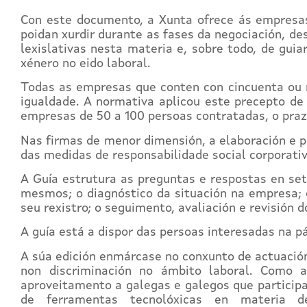
Con este documento, a Xunta ofrece ás empresas,
poidan xurdir durante as fases da negociación, de
lexislativas nesta materia e, sobre todo, de gu
xénero no eido laboral.
Todas as empresas que conten con cincuenta ou m
igualdade. A normativa aplicou este precepto de
empresas de 50 a 100 persoas contratadas, o praz
Nas firmas de menor dimensión, a elaboración e 
das medidas de responsabilidade social corporati
A Guía estrutura as preguntas e respostas en se
mesmos; o diagnóstico da situación na empresa; o 
seu rexistro; o seguimento, avaliación e revisión d
A guía está a dispor das persoas interesadas na p
A súa edición enmárcase no conxunto de actuación
non discriminación no ámbito laboral. Como 
aproveitamento a galegas e galegos que participa
de ferramentas tecnolóxicas en materia d