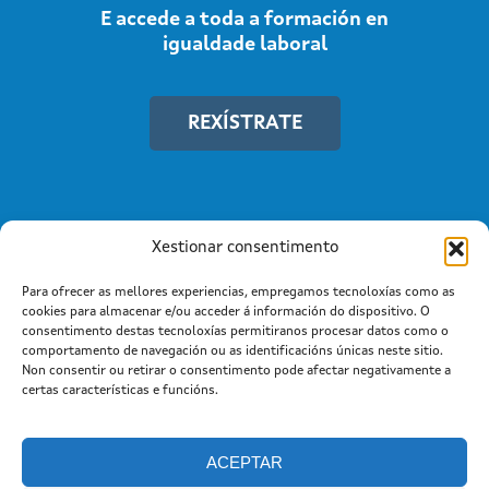
E accede a toda a formación en
igualdade laboral
REXÍSTRATE
Xestionar consentimento
Para ofrecer as mellores experiencias, empregamos tecnoloxías como as
cookies para almacenar e/ou acceder á información do dispositivo. O
consentimento destas tecnoloxías permitiranos procesar datos como o
comportamento de navegación ou as identificacións únicas neste sitio.
Non consentir ou retirar o consentimento pode afectar negativamente a
Información mantida e publicada na Internet pola Xunta de
certas características e funcións.
Galicia
Atención a cidadanía
Suxestións e queixas
|
|
Aviso legal |
Cookies
ACEPTAR