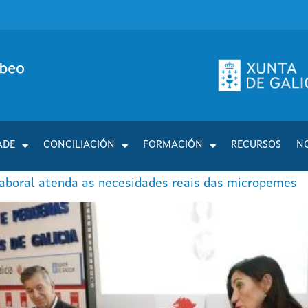
ADE
CONCILIACIÓN
FORMACIÓN
RECURSOS
N
aboral atenda as necesidades reais das micropemes