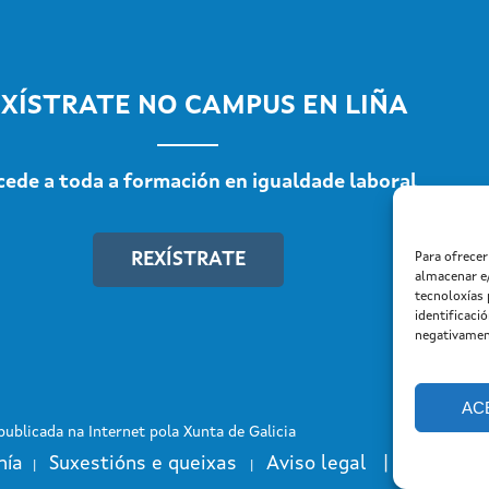
XÍSTRATE NO CAMPUS EN LIÑA
cede a toda a formación en igualdade laboral
REXÍSTRATE
Para ofrece
almacenar e
tecnoloxías
identificaci
negativament
AC
ublicada na Internet pola Xunta de Galicia
nía
Suxestións e queixas
Aviso legal |
Cookies
|
|