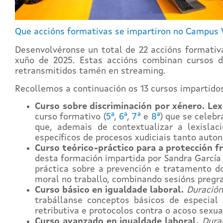
Que accións formativas se impartiron no Campus 
Desenvolvéronse un total de 22 accións formativ
xuño de 2025. Estas accións combinan cursos d
retransmitidos tamén en streaming.
Recollemos a continuación os 13 cursos impartido
Curso sobre discriminación por xénero. Lex
curso formativo (
5ª
,
6ª
,
7ª
e
8ª
) que se celeb
que, ademais de contextualizar a lexisla
específicos de procesos xudiciais tanto auton
Curso teórico-práctico para a protección f
desta formación impartida por Sandra García 
práctica sobre a prevención e tratamento do
moral no traballo, combinando sesións pregra
Curso básico en igualdade laboral.
Duración
trabállanse conceptos básicos de especial 
retributiva e protocolos contra o acoso sexua
Curso avanzado en igualdade laboral.
Dura