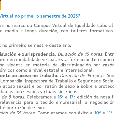
Virtual no primeiro semestre de 2025?
as no marco do Campus Virtual de Igualdade Laboral
e media e longa duración, con talleres formativos 
s no primeiro semestre deste ano:
islación e xurisprudencia.
Duración de 15 horas.
Entr
raron en modalidade virtual. Esta formación ten como 
ción vixente en materia de discriminación por ra
ómicos como a nivel estatal e internacional.
ronte ao acoso no traballo.
Duración de 15 horas.
Son
Lombardía, Inspectora de Traballo e Seguridade Social
 acoso sexual e por razón de sexo e sobre a protecc
badas con sesións virtuais síncronas.
 de 8 horas.
Celebramos a
16ª
e
17ª
edición da nosa 
relevancia para o tecido empresarial; a negociació
l e por razón de sexo.
ción de 35 horas
. Completamos con éxito a
10ª
e
11ª