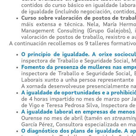
contidos do curso básico en igualdade labora
de igualdade (incluíndo negociación, contidos,
Curso sobre valoración de postos de traball
máis extensa e técnica. Nela, María Hermo
Management Consulting (Grupo Galejobs), i
valoración de postos de traballo, rexistro e au
A continuación recollemos os 9 talleres formativ
O principio de igualdade. A orixe sociocu
inspectora de Traballo e Seguridade Social, 
Fomento da presenza de mulleres nas empre
inspectora de Traballo e Seguridade Social,
Laborais xunto a unha persoa representante 
A xornada desenvolveuse presencialmente na 
A igualdade de oportunidades e a prohibici
de 4 horas impartido no mes de marzo por Jai
de Vigo e Teresa Pedrosa Silva, Inspectora de
A igualdade laboral en empresas de menos 
Ourense no mes de abril (tamén en
streamin
García Pérez, Consultora especializada en ma
O diagnóstico dos plans de igualdade. A ap