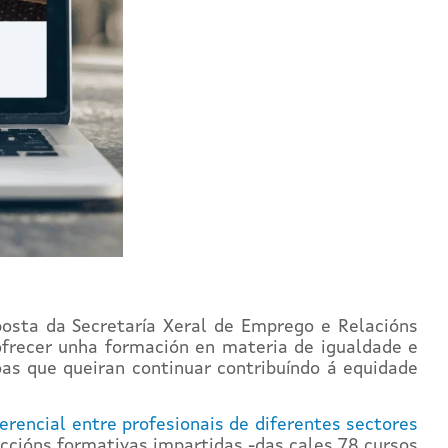
posta da Secretaría Xeral de Emprego e Relacións
frecer unha formación en materia de igualdade e
oas que queiran continuar contribuíndo á equidade
rencial entre profesionais de diferentes sectores
accións formativas impartidas -das cales 78 cursos