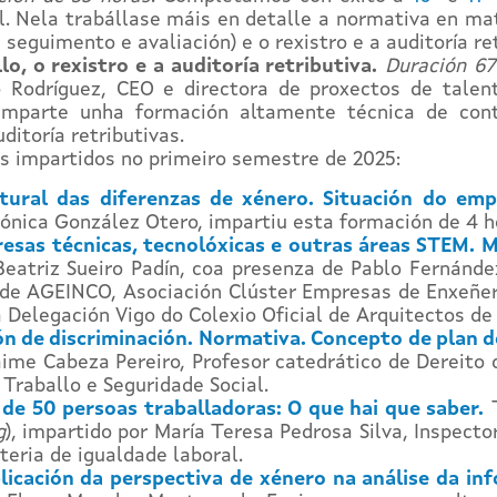
l. Nela trabállase máis en detalle a normativa en mat
 seguimento e avaliación) e o rexistro e a auditoría ret
o, o rexistro e a auditoría retributiva.
Duración 67
 Rodríguez, CEO e directora de proxectos de talen
mparte unha formación altamente técnica de contex
ditoría retributivas.
os impartidos no primeiro semestre de 2025:
ltural das diferenzas de xénero. Situación do em
Mónica González Otero, impartiu esta formación de 4 ho
sas técnicas, tecnolóxicas e outras áreas STEM. M
 Beatriz Sueiro Padín, coa presenza de Pablo Fernánd
de AGEINCO, Asociación Clúster Empresas de Enxeñería
Delegación Vigo do Colexio Oficial de Arquitectos de
ón de discriminación. Normativa. Concepto de plan d
me Cabeza Pereiro, Profesor catedrático de Dereito d
 Traballo e Seguridade Social.
de 50 persoas traballadoras: O que hai que saber.
T
g
), impartido por María Teresa Pedrosa Silva, Inspect
teria de igualdade laboral.
licación da perspectiva de xénero na análise da inf