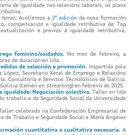
eria de igualdade nas relacións laborais, os plans
ributiva.
 horas.
Acollemos a
2ª edición
da nosa formación
to, compensación e igualdade retributiva de Top
tualización e previos á igualdade retributiva,
prego feminino/coidados.
No mes de febreiro, a
ras de duración en liña.
edidas de selección e promoción.
Impartida pola
ez López, Secretario Xeral de Emprego e Relacións
, Consultoría e Servizos Tecnolóxicos de Galicia.
 Galicia (tamén en
streaming
) en febreiro de 2025.
e igualdade. Negociación colectiva.
Taller en liña
o traballo e da Seguridade Social da Universidade
aller celebrado na Confederación Empresarial de
ora de Traballo e Seguridade Social e María Ángeles
ormación cuantitativa e cualitativa necesaria.
A