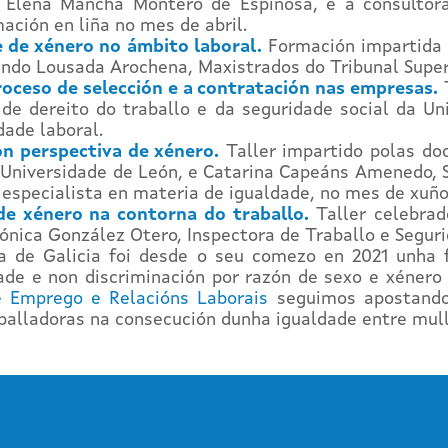
, Elena Mancha Montero de Espinosa, e a consultora
ación en liña no mes de abril.
e de xénero no ámbito laboral.
Formación impartida 
ndo Lousada Arochena, Maxistrados do Tribunal Superi
roceso de selección e a contratación nas empresas.
T
de dereito do traballo e da seguridade social da Un
dade laboral.
on perspectiva de xénero.
Taller impartido polas do
da Universidade de León, e Catarina Capeáns Amenedo,
e especialista en materia de igualdade, no mes de xuño
de xénero na contorna do traballo.
Taller celebra
ónica González Otero, Inspectora de Traballo e Seguri
 de Galicia foi desde o seu comezo en 2021 unha f
dade e non discriminación por razón de sexo e xénero
e Emprego e Relacións Laborais
seguimos apostando 
aballadoras na consecución dunha igualdade entre mul