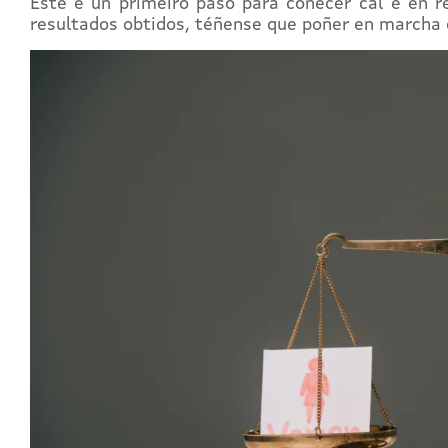
Este é un primeiro paso para coñecer cal é en r
resultados obtidos, téñense que poñer en marcha 