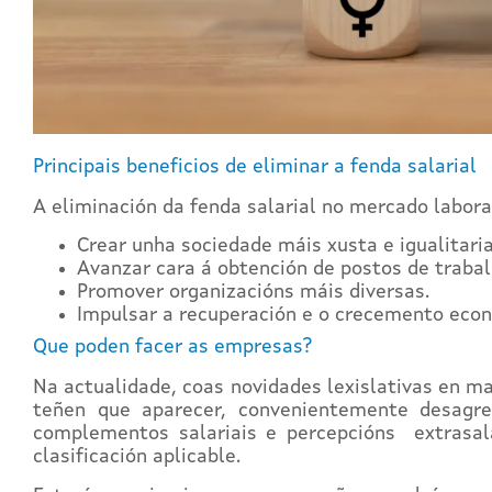
Principais beneficios de eliminar a fenda salarial
A eliminación da fenda salarial no mercado labora
Crear unha sociedade máis xusta e igualitaria
Avanzar cara á obtención de postos de trabal
Promover organizacións máis diversas.
Impulsar a recuperación e o crecemento eco
Que poden facer as empresas?
Na actualidade, coas novidades lexislativas en ma
teñen que aparecer, convenientemente desagre
complementos salariais e percepcións extrasala
clasificación aplicable.