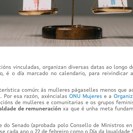
ións vinculadas, organizan diversas datas ao longo d
ro, é o día marcado no calendario, para reivindicar
cterística común: ás mulleres págaselles menos que 
l. Por esa razón, axéncialas
ONU Mujeres
e a
Organiz
acións de mulleres e comunitarias e os grupos femini
aldade de remuneración
xa que é unha meta fundame
e do Senado (aprobada polo Consello de Ministros e
ase cada ano o 22 de febreiro como o Día da Igualdade S