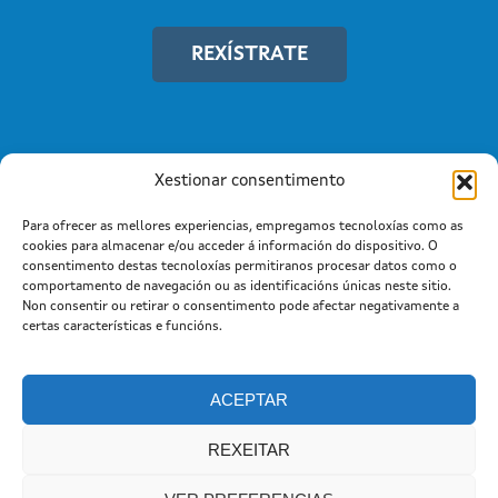
REXÍSTRATE
Xestionar consentimento
Para ofrecer as mellores experiencias, empregamos tecnoloxías como as
cookies para almacenar e/ou acceder á información do dispositivo. O
consentimento destas tecnoloxías permitiranos procesar datos como o
comportamento de navegación ou as identificacións únicas neste sitio.
Non consentir ou retirar o consentimento pode afectar negativamente a
Información mantida e publicada na Internet pola Xunta de
certas características e funcións.
Galicia
Atención a cidadanía
Suxestións e queixas
|
|
Aviso legal |
Cookies
ACEPTAR
REXEITAR