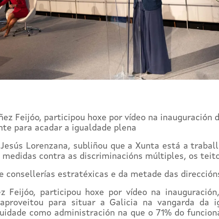
ez Feijóo, participou hoxe por vídeo na inauguración 
nte para acadar a igualdade plena
Jesús Lorenzana, subliñou que a Xunta está a traball
medidas contra as discriminacións múltiples, os teito
e consellerías estratéxicas e da metade das direccións
z Feijóo, participou hoxe por vídeo na inauguración
 aproveitou para situar a Galicia na vangarda da
uidade como administración na que o 71% do funciona