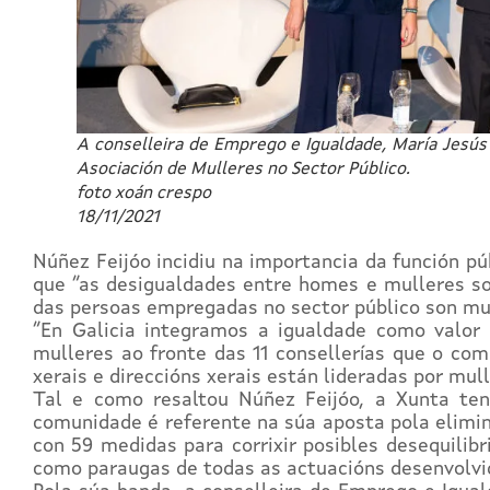
A conselleira de Emprego e Igualdade, María Jesús 
Asociación de Mulleres no Sector Público.
foto xoán crespo
18/11/2021
Núñez Feijóo incidiu na importancia da función p
que “as desigualdades entre homes e mulleres so
das persoas empregadas no sector público son mul
“En Galicia integramos a igualdade como valor
mulleres ao fronte das 11 consellerías que o com
xerais e direccións xerais están lideradas por m
Tal e como resaltou Núñez Feijóo, a Xunta te
comunidade é referente na súa aposta pola elimin
con 59 medidas para corrixir posibles desequilibr
como paraugas de todas as actuacións desenvolvid