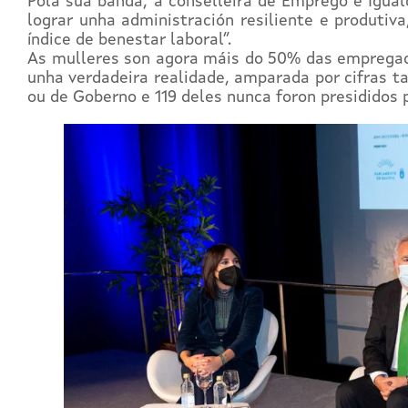
Pola súa banda, a conselleira de Emprego e Igual
lograr unha administración resiliente e produtiv
índice de benestar laboral”.
As mulleres son agora máis do 50% das empregada
unha verdadeira realidade, amparada por cifras ta
ou de Goberno e 119 deles nunca foron presididos