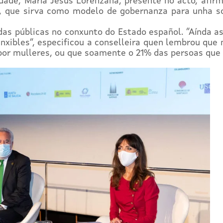
dade, María Jesús Lorenzana, presente no acto, afirm
a, que sirva como modelo de gobernanza para unha so
s públicas no conxunto do Estado español. “Aínda así
nxibles”, especificou a conselleira quen lembrou que 
 por mulleres, ou que soamente o 21% das persoas que 