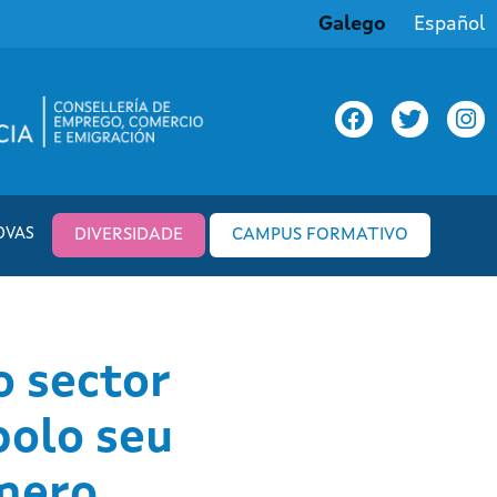
Galego
Español
OVAS
DIVERSIDADE
CAMPUS FORMATIVO
o sector
polo seu
énero