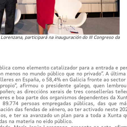
Lorenzana, participará na inauguración do III Congreso da
ública como elemento catalizador para a entrada e p
n menos no mundo público que no privado”. A última 
leres en España, o 58,4% en Galicia fronte ao sector 
 propio”, afirmou o presidente galego, quen lembro
poñen; as direccións xerais de tres consellerías teñ
ulleres e boa parte dos organismos dependentes da Xun
n 89.774 persoas empregadas públicas, das que mái
ación das fendas de xénero, ao ter activado neste 202
ios, e ter xa avanzado un plan para a toda a Xunta q
as na materia no eido público.