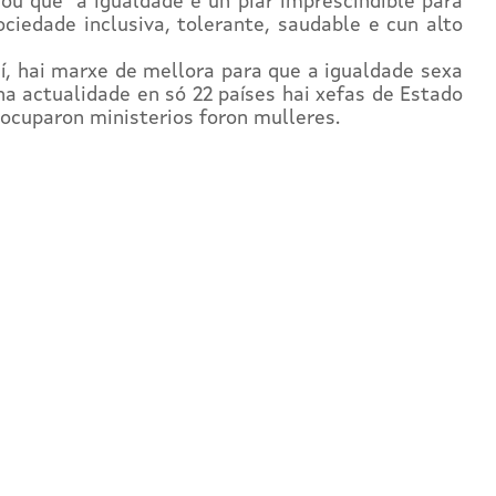
ou que “a igualdade é un piar imprescindible para
ciedade inclusiva, tolerante, saudable e cun alto
, hai marxe de mellora para que a igualdade sexa
na actualidade en só 22 países hai xefas de Estado
ocuparon ministerios foron mulleres.