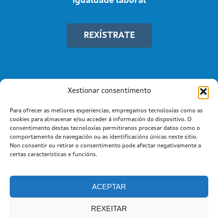
igualdade laboral
REXÍSTRATE
Xestionar consentimento
Para ofrecer as mellores experiencias, empregamos tecnoloxías como as
cookies para almacenar e/ou acceder á información do dispositivo. O
consentimento destas tecnoloxías permitiranos procesar datos como o
comportamento de navegación ou as identificacións únicas neste sitio.
Non consentir ou retirar o consentimento pode afectar negativamente a
Información mantida e publicada na Internet pola Xunta de
certas características e funcións.
Galicia
Atención a cidadanía
Suxestións e queixas
|
|
Aviso legal |
Cookies
ACEPTAR
REXEITAR