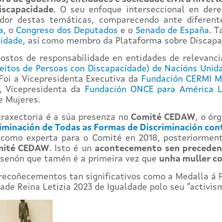
iscapacidade
. O seu enfoque interseccional en dere
edor destas temáticas, comparecendo ante diferent
a,
o
Congreso dos Deputados
e o
Senado de España
. 
cidade
, así como membro da Plataforma sobre Discapa
ostos de responsabilidade en entidades de relevanci
eitos de Persoas con Discapacidade) de Nacións Unid
Foi a Vicepresidenta Executiva da
Fundación CERMI M
, Vicepresidenta da
Fundación ONCE para América L
e Mujeres.
traxectoria é a súa presenza no
Comité CEDAW
, o ór
iminación de Todas as Formas de Discriminación cont
da como experta para o Comité en 2018, posteriormen
omité CEDAW
. Isto é un
acontecemento sen precede
 senón que tamén é a primeira vez que
unha muller co
recoñecementos tan significativos como a Medalla á 
ade Reina Letizia 2023 de Igualdade polo seu “activi