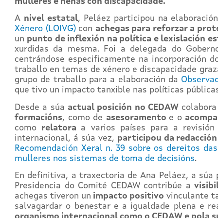
mulleres e nenas con discapacidade.
A
nivel estatal
, Peláez participou na elaboració
Xénero (LOIVG)
con
achegas para reforzar a prot
un
punto de inflexión na política e lexislación e
xurdidas da mesma. Foi a delegada do Goberno
centrándose especificamente na incorporación do
traballo en temas de xénero e discapacidade graz
grupo de traballo para a elaboración da
Observac
que tivo un impacto tanxible nas políticas públicas
Desde a súa
actual posición no CEDAW
colabora
formacións
, como de
asesoramento
e o
acomp
como
relatora
a varios países para a revisión
internacional, á súa vez,
participou da redacción
Recomendación Xeral n. 39 sobre os dereitos das
mulleres nos sistemas de toma de decisións
.
En definitiva, a traxectoria de Ana Peláez, a súa
Presidencia do Comité CEDAW contribúe a
visib
achegas tiveron un
impacto positivo
vinculante ta
salvagardar o benestar e a igualdade plena e r
organismo internacional como o CEDAW e pola sú