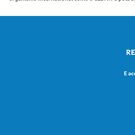
RE
E ac