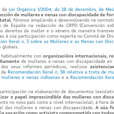
n da
Lei Orgánica 1/2004, do 28 de decembro, de Medi
ección de mulleres e nenas con discapacidade de fo
statal
, fóronse ampliando e desenvolvendo na normativ
 de España na redacción da CRPD (Convención sobr
s dereitos da muller e o xénero de maneira transve
as á súa participación como experta no Comité de Di
ión Xeral n. 3 sobre as Mulleres e as Nenas con Dis
 globais.
 habitualmente con
organizacións internacionais, re
añamento
de mulleres e nenas con discapacidade en
 dos seus informes periódicos, realizou
asistencia
da
Recomendación Xeral n. 38 relativa a trata de m
 mulleres e nenas indíxenas
e a
Recomendación Xeral
 participación na elaboración de documentos lexislat
ilizar o papel imprescindible das mulleres con dis
nto no noso país como a nivel internacional, á hora d
eal das mulleres e nenas con discapacidade.
A súa fi
a vocación como activista comprometida con todas 