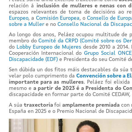
relación á
inclusión de mulleres e nenas con d
espazos relevantes de toma de decisións ao r
Europeo
, a
Comisión Europea
, o
Consello de Europ
sobre a Muller
e no
Consello Nacional da Discapa
Ao longo dos anos, Peláez ocupou multitude de p
membro do
Comité da CRPD (Comité sobre os Der
do
Lobby Europeo de Mujeres
desde 2010 a 2014. 
Cooperación Internacional do
Grupo Social ONCE
Discapacidade (EDF)
e Presidenta do seu Comité d
Sen dúbida un dos fitos máis destacables da súa 
velar polo cumprimento da
Convención sobre a El
importante para as mulleres
. Peláez foi elixi
mesmo e
a partir de 2023 é a Presidenta do C
discapacidade en formar parte do Comité CEDAW,
A súa
traxectoria
foi
amplamente premiada
con 
España en 2025 e o Premio Nacional de Discapacid