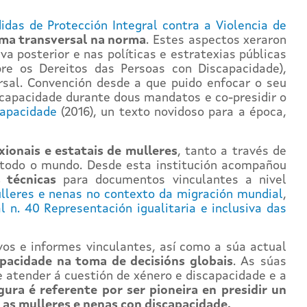
das de Protección Integral contra a Violencia de
rma transversal na norma
. Estes aspectos xeraron
a posterior e nas políticas e estratexias públicas
e os Dereitos das Persoas con Discapacidade),
rsal. Convención desde a que puido enfocar o seu
scapacidade durante dous mandatos e co-presidir o
capacidade
(2016), un texto novidoso para a época,
xionais e estatais de mulleres
, tanto a través de
 todo o mundo. Desde esta institución acompañou
s técnicas
para documentos vinculantes a nivel
ulleres e nenas no contexto da migración mundial
,
 n. 40 Representación igualitaria e inclusiva das
ivos e informes vinculantes, así como a súa actual
capacidade na toma de decisións globais
. As súas
e atender á cuestión de xénero e discapacidade e a
gura é referente por ser pioneira en presidir un
as mulleres e nenas con discapacidade.