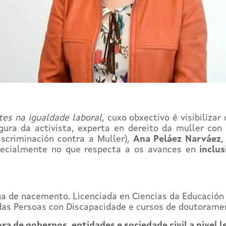
tes na igualdade laboral
, cuxo obxectivo é visibiliza
gura da activista, experta en dereito da muller co
scriminación contra a Muller),
Ana Peláez Narváez
,
ecialmente no que respecta a os avances en
inclus
a de nacemento. Licenciada en Ciencias da Educación e
das Persoas con Discapacidade e cursos de doutorame
ra de gobernos, entidades e sociedade civil a nivel l