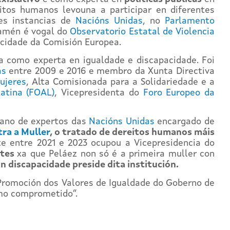
itos humanos levouna a participar en diferentes
es instancias de
Nacións Unidas
, no
Parlamento
Tamén é vogal do
Observatorio Estatal de Violencia
cidade da Comisión Europea.
a como experta en igualdade e discapacidade. Foi
as
entre 2009 e 2016 e membro da Xunta Directiva
ujeres
, Alta Comisionada para a Solidariedade e a
atina (FOAL)
, Vicepresidenta do
Foro Europeo da
gano de expertos das
Nacións Unidas
encargado de
ra a Muller
, o tratado de dereitos humanos máis
te entre 2021 e 2023 ocupou a Vicepresidencia do
ntes
xa que Peláez non só é a primeira muller con
n discapacidade preside dita institución.
Promoción dos Valores de Igualdade do Goberno de
smo comprometido”.