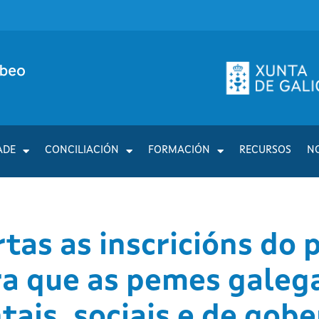
ADE
CONCILIACIÓN
FORMACIÓN
RECURSOS
N
tas as inscricións do
ra que as pemes galeg
tais, sociais e de gob