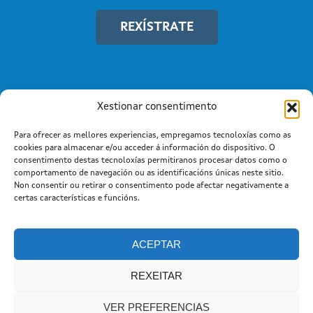
REXÍSTRATE
Xestionar consentimento
Para ofrecer as mellores experiencias, empregamos tecnoloxías como as
cookies para almacenar e/ou acceder á información do dispositivo. O
consentimento destas tecnoloxías permitiranos procesar datos como o
comportamento de navegación ou as identificacións únicas neste sitio.
Non consentir ou retirar o consentimento pode afectar negativamente a
Información mantida e publicada na Internet pola Xunta de
certas características e funcións.
Galicia
Atención a cidadanía
Suxestións e queixas
|
|
Aviso legal |
Cookies
ACEPTAR
REXEITAR
VER PREFERENCIAS