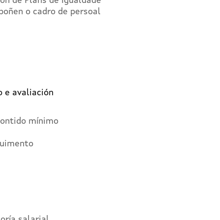
ón de Plans de Igualdade
oñen o cadro de persoal
 e avaliación
Contido mínimo
guimento
oría salarial