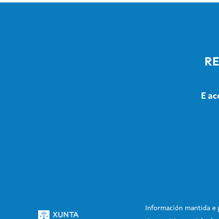
RE
E ac
Información mantida e p