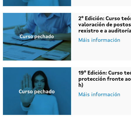
2º Edición: Curso teó
valoración de postos 
rexistro e a auditorí
Máis información
19º Edición: Curso te
protección fronte ao
h)
Máis información